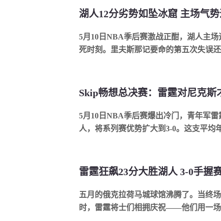
湖人12分劣势如坠冰窟 主场气
5月10日NBA季后赛激战正酣，湖人主
死时刻。里夫斯那记要命的第五次失误还没
Skip畅想总决赛：雷霆对尼克
5月10日NBA季后赛爆出冷门，青年军雷霆
人，将系列赛优势扩大到3-0。这支平均年龄
五月的俄克拉荷马城球馆沸腾了。当终场哨响
时，雷霆将士们相拥庆祝——他们用一场酣