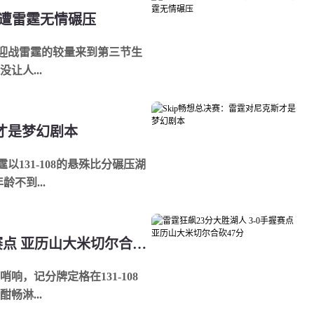
势遭雷霆无情碾压
场迎战雷霆的较量来到第三节生
让人...
斯才是梦幻剧本
以131-108的悬殊比分碾压湖
不到...
雷霆狂飙23分大胜湖人 3-0手握赛点 亚历山大米切尔合砍47分
，记分牌定格在131-108
畅淋...