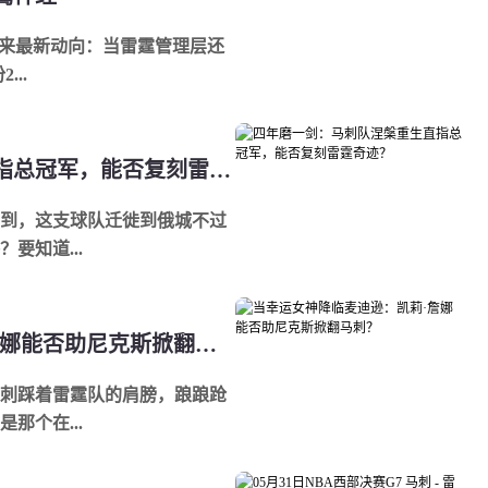
gel带来最新动向：当雷霆管理层还
..
四年磨一剑：马刺队涅槃重生直指总冠军，能否复刻雷霆奇迹？
到，这支球队迁徙到俄城不过
要知道...
当幸运女神降临麦迪逊：凯莉·詹娜能否助尼克斯掀翻马刺？
刺踩着雷霆队的肩膀，踉踉跄
那个在...