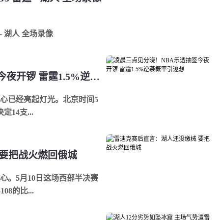
- 湖人 全场录像
凌晨三点见分晓！NBA乐透抽签今夜开锣 雷霆1.5%逆袭概率引遐想
心已经亮起灯光。北京时间5
14支...
 要把战火燃回俄城
心。5月10日这场西部半决赛
8的比...