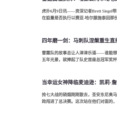
虎扑6月9日讯——资深记者Brett Sie
在掂量是否执行以赛亚-哈尔滕施泰因那份2.
雷霆队的故事总让人津津乐道——谁能想
五年光景，就捧起了队史首座总冠军奖杯？
抢七大战的硝烟刚刚散去，圣安东尼奥马
跄闯进了总决赛。这次站在他们对面的，是