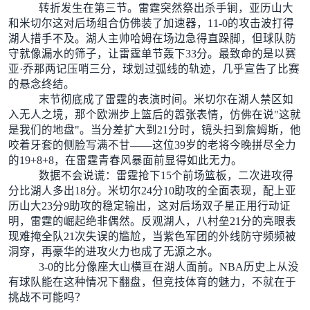
转折发生在第三节。雷霆突然祭出杀手锏，亚历山大
和米切尔这对后场组合仿佛装了加速器，11-0的攻击波打得
湖人措手不及。湖人主帅哈姆在场边急得直跺脚，但球队防
守就像漏水的筛子，让雷霆单节轰下33分。最致命的是以赛
亚·乔那两记压哨三分，球划过弧线的轨迹，几乎宣告了比赛
的悬念终结。
末节彻底成了雷霆的表演时间。米切尔在湖人禁区如
入无人之境，那个欧洲步上篮后的嚣张表情，仿佛在说"这就
是我们的地盘"。当分差扩大到21分时，镜头扫到詹姆斯，他
咬着牙套的侧脸写满不甘——这位39岁的老将今晚拼尽全力
的19+8+8，在雷霆青春风暴面前显得如此无力。
数据不会说谎：雷霆抢下15个前场篮板，二次进攻得
分比湖人多出18分。米切尔24分10助攻的全面表现，配上亚
历山大23分9助攻的稳定输出，这对后场双子星正用行动证
明，雷霆的崛起绝非偶然。反观湖人，八村垒21分的亮眼表
现难掩全队21次失误的尴尬，当紫色军团的外线防守频频被
洞穿，再豪华的进攻火力也成了无源之水。
3-0的比分像座大山横亘在湖人面前。NBA历史上从没
有球队能在这种情况下翻盘，但竞技体育的魅力，不就在于
挑战不可能吗？