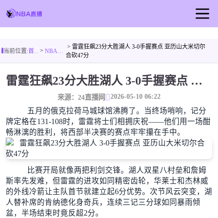
首页
> 雷霆狂飙23分大胜湖人 3-0手握赛点 亚历山大米切尔
>
当前位置:
首页
NBA新闻
NBA直播
合砍47分
足球直播
雷霆狂飙23分大胜湖人 3-0手握赛点 亚历山大米切尔合砍47分
篮球直播
2026-05-10 06:22
来源：24直播网
NBA视频
五月的俄克拉荷马城球馆沸腾了。当终场哨响，记分
牌定格在131-108时，雷霆将士们相拥庆祝——他们用一场酣
NBA新闻
畅淋漓的胜利，将西部半决赛的赛点牢牢攥在手中。
比赛开局就像两把利剑交锋。湖人双星八村垒和詹姆
斯率先发难，但雷霆的进攻如同精密齿轮，华莱士和杰林威
的外线冷箭让主队首节就建立起6分优势。次节风云突变，湖
人替补席的肯纳德化身奇兵，连续三记三分球如同暴雨倾
盆，半场结束时竟反超2分。