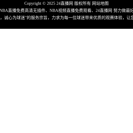
Copyright © 2025 24直播网 版权所有
网站地图
、NBA直播免费高清无插件、NBA视频直播免费观看、24直播网 努力做
播，诚心为球迷”的服务宗旨，力求为每一位球迷带来优质的观赛体验，让