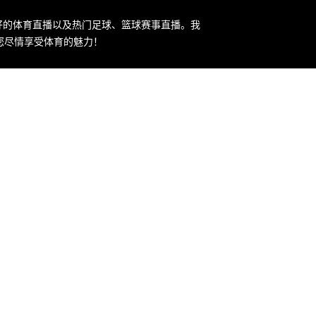
最好的体育直播以及热门足球、篮球赛事直播。我
您尽情享受体育的魅力！