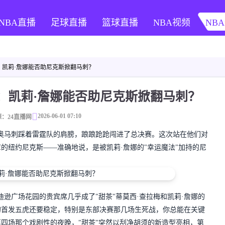
NBA直播
足球直播
篮球直播
NBA视频
NB
：凯莉·詹娜能否助尼克斯掀翻马刺？
：凯莉·詹娜能否助尼克斯掀翻马刺？
2026-06-01 07:10
：24直播网
马刺踩着雷霆队的肩膀，踉踉跄跄闯进了总决赛。这次站在他们对
的纽约尼克斯——准确地说，是被凯莉·詹娜的"幸运魔法"加持的尼
广场花园的贵宾席几乎成了"甜茶"蒂莫西·查拉梅和凯莉·詹娜的
的首发五虎还要稳定，特别是东部决赛那几场生死战，你总能在关键
四场那个戏剧性的夜晚，"甜茶"突然以刮净胡须的新造型亮相，第