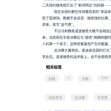
二天纽约媒体就打出了"剃须明志"的标题—
现在全纽约都在传颂着凯莉的"幸运体质
到了篮球场。数据不会说谎：她到场的比赛
资单，就写"运气费"。
不过马刺教练波波维奇大概不会相信这
来，当凯莉在东部决赛后与"甜茶"相拥转圈
人的第一个孩子，这种双重喜悦产生的能量
总决赛大幕将启，麦迪逊花园的灯光下
学反应。波波维奇的战术板上，会不会悄悄多
相关标签
1
CBA
劲敌
决赛
消息资讯
总决赛
尼克斯