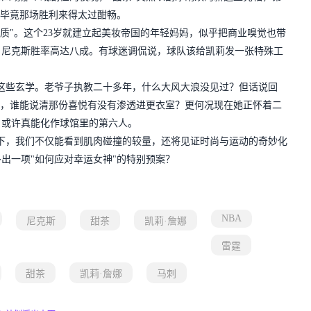
—毕竟那场胜利来得太过酣畅。
"。这个23岁就建立起美妆帝国的年轻妈妈，似乎把商业嗅觉也带
，尼克斯胜率高达八成。有球迷调侃说，球队该给凯莉发一张特殊工
些玄学。老爷子执教二十多年，什么大风大浪没见过？但话说回
时，谁能说清那份喜悦有没有渗透进更衣室？更何况现在她正怀着二
，或许真能化作球馆里的第六人。
，我们不仅能看到肌肉碰撞的较量，还将见证时尚与运动的奇妙化
出一项"如何应对幸运女神"的特别预案？
NBA
尼克斯
甜茶
凯莉·詹娜
雷霆
甜茶
凯莉·詹娜
马刺