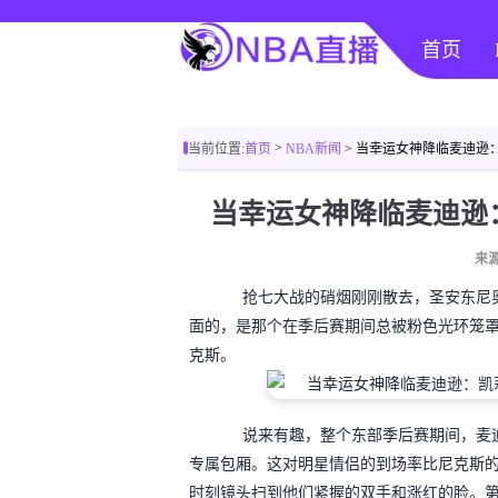
首页
>
当前位置:
首页
NBA新闻
> 当幸运女神降临麦迪逊
当幸运女神降临麦迪逊
来源
抢七大战的硝烟刚刚散去，圣安东尼奥
面的，是那个在季后赛期间总被粉色光环笼罩
克斯。
说来有趣，整个东部季后赛期间，麦迪逊
专属包厢。这对明星情侣的到场率比尼克斯
时刻镜头扫到他们紧握的双手和涨红的脸。第