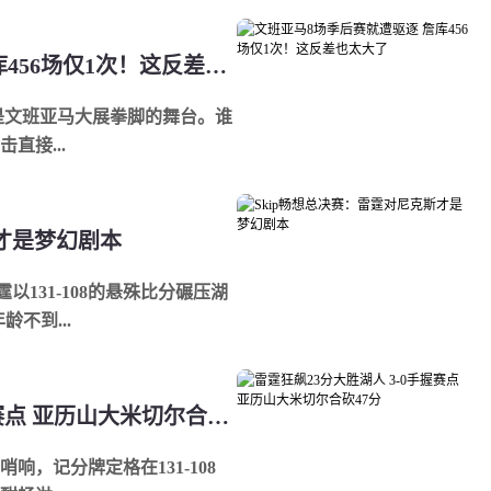
文班亚马8场季后赛就遭驱逐 詹库456场仅1次！这反差也太大了
是文班亚马大展拳脚的舞台。谁
直接...
斯才是梦幻剧本
以131-108的悬殊比分碾压湖
不到...
雷霆狂飙23分大胜湖人 3-0手握赛点 亚历山大米切尔合砍47分
，记分牌定格在131-108