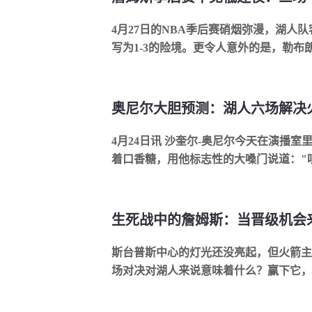
4月27日的NBA季后赛硝烟弥漫，湖人
写为1-3的险境。更令人意外的是，勒布朗·
奥尼尔大胆预测：湖人六场解决
4月24日讯 沙奎尔-奥尼尔今天在演播
着口香糖，用他标志性的大嗓门说道："听着
生死战中的詹姆斯：当晋级机会
斯台普斯中心的灯光还没亮起，但火箭主
场对决对湖人来说意味着什么？赢下它，就