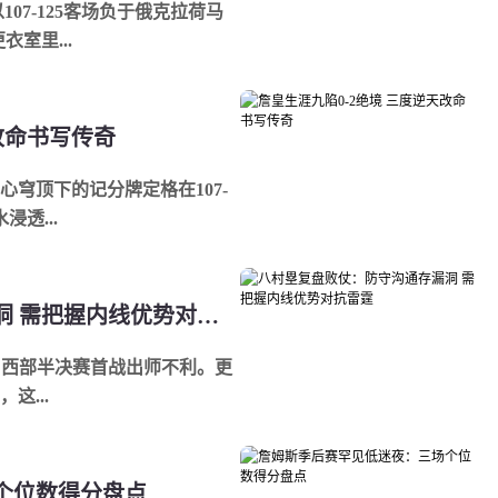
07-125客场负于俄克拉荷马
室里...
改命书写传奇
穹顶下的记分牌定格在107-
透...
八村塁复盘败仗：防守沟通存漏洞 需把握内线优势对抗雷霆
这...
个位数得分盘点