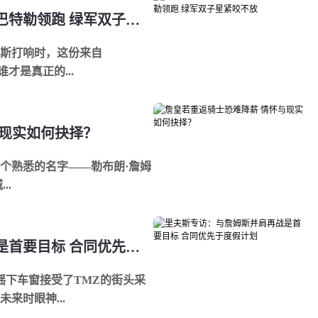
近四年总决赛得分王之争：硬汉巴特勒领跑 绿军双子星紧咬不放
斯打响时，这份来自
谁才是真正的...
与现实如何抉择？
个熟悉的名字——勒布朗·詹姆
..
里夫斯专访：与詹姆斯并肩再战是首要目标 合同优先于度假计划
摇下车窗接受了TMZ的街头采
来时眼神...