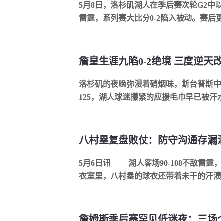
5月8日，洛杉矶湖人在季后赛次轮G2中以1
雷霆，系列赛大比分0-2陷入被动。赛后更衣
詹皇生涯九陷0-2绝境 三度逆天
洛杉矶的夜晚弥漫着硝烟味，斯台普斯中心
125，湖人球迷攥紧的应援毛巾早已被汗水浸
5月6日讯 湖人客场90-108不敌雷霆，西部半决赛首战出师不利。更
衣室里，八村塁的球衣还带着未干的汗渍，
詹姆斯季后赛罕见低迷夜：三场