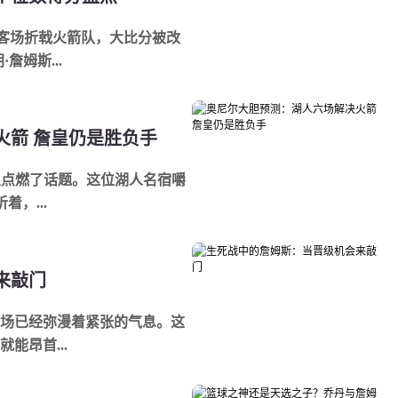
队客场折戟火箭队，大比分被改
詹姆斯...
火箭 詹皇仍是胜负手
室里点燃了话题。这位湖人名宿嚼
，...
来敲门
场已经弥漫着紧张的气息。这
能昂首...