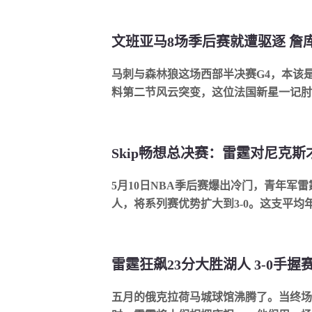
马刺与森林狼这场西部半决赛G4，本该
料第二节风云突变，这位法国新星一记肘击
Skip畅想总决赛：雷霆对尼克
5月10日NBA季后赛爆出冷门，青年军雷霆
人，将系列赛优势扩大到3-0。这支平均年龄
五月的俄克拉荷马城球馆沸腾了。当终场哨响