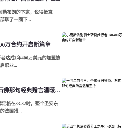
客里聊到勒布朗的下家，说得挺直
聊了一圈下...
00万合约开启新篇章
者达成1年400万美元的加盟协
职业...
十四年前今日：圣城横扫登顶，石佛那句经典赠言温暖至今
牌定格在83-82时，整个圣安东
法国猎...