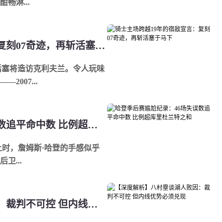
畅淋...
骑士主场跨越19年的宿敌宣言：复刻07奇迹，再斩活塞于马下
活塞将造访克利夫兰。令人玩味
007...
哈登季后赛尴尬纪录：46场失误数追平命中数 比例超库里杜兰特之和
上时，詹姆斯·哈登的手感似乎
卫...
【深度解析】八村塁谈湖人败因：裁判不可控 但内线优势必须兑现