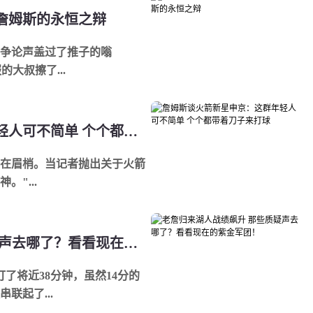
詹姆斯的永恒之辩
争论声盖过了推子的嗡
大叔擦了...
詹姆斯谈火箭新星申京：这群年轻人可不简单 个个都带着刀子来打球
在眉梢。当记者抛出关于火箭
"...
老詹归来湖人战绩飙升 那些质疑声去哪了？看看现在的紫金军团！
打了将近38分钟，虽然14分的
联起了...