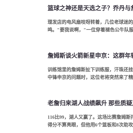
篮球之神还是天选之子？乔丹与
理发店的电风扇吱呀转着，几位老球迷的
鸣。"要我说啊，"一位穿着褪色公牛队服的
训练馆里的詹姆斯扯下训练服，汗珠还挂
中锋申京的问题时，这位老将突然来了精神。
116比99，湖人又赢了。这场比赛詹姆斯
得分不算亮眼，但他用6个篮板和8次助攻串