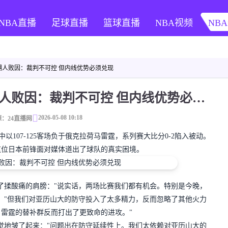
NBA直播
足球直播
篮球直播
NBA视频
NB
湖人败因：裁判不可控 但内线优势必须兑现
【深度解析】八村塁谈湖人败因：裁判不可控 但内线优势必须兑现
2026-05-08 10:18
：24直播网
107-125客场负于俄克拉荷马雷霆，系列赛大比分0-2陷入被动。
这位日本前锋面对媒体道出了球队的真实困境。
揉酸痛的肩膀："说实话，两场比赛我们都有机会。特别是今晚，
，"但我们对亚历山大的防守投入了太多精力，反而忽略了其他火力
，雷霆的替补群反而打出了更致命的进攻。"
地皱了起来："问题出在防守延续性上。我们太依赖对亚历山大的