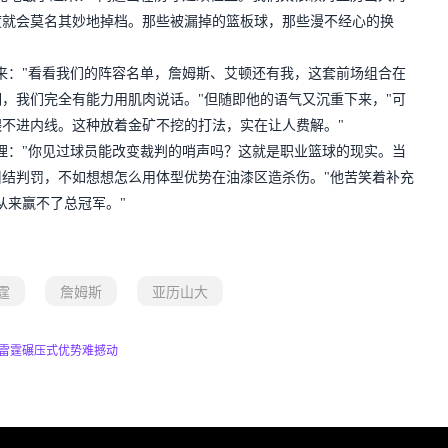
度就会莫名其妙地掉档。那些被漏掉的篮板球，那些漫不经心的换
："看看我们的阵容名单，詹姆斯、艾顿还有我，这套前场组合在
，我们完全有能力用肌肉说话。"但随即他的语气又沉重下来，"可
不进内线。这种放着金矿不挖的打法，实在让人费解。"
："你见过球员能改变裁判的哨声吗？这就是职业篮球的现实。当
结判罚，不如想想怎么用体型优势在油漆区造杀伤。"他苦笑着补充
从来赢不了总冠军。"
霆
詹姆斯
亚历山大
雷霆碾压式优势难撼动