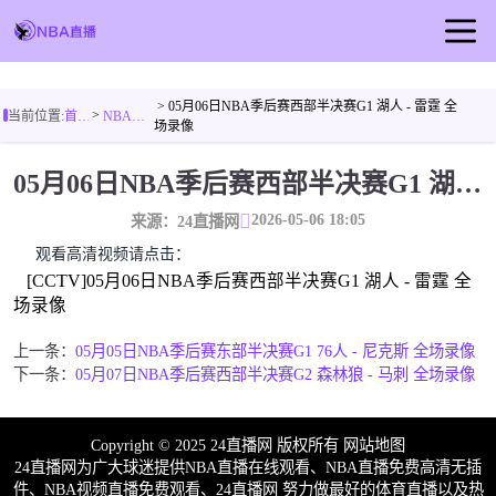
首页
> 05月06日NBA季后赛西部半决赛G1 湖人 - 雷霆 全
>
当前位置:
首页
NBA视频
NBA直播
场录像
足球直播
05月06日NBA季后赛西部半决赛G1 湖人 - 雷霆 全场录像
篮球直播
2026-05-06 18:05
来源：24直播网
NBA视频
观看高清视频请点击：
[CCTV]05月06日NBA季后赛西部半决赛G1 湖人 - 雷霆 全
NBA新闻
场录像
上一条：
05月05日NBA季后赛东部半决赛G1 76人 - 尼克斯 全场录像
下一条：
05月07日NBA季后赛西部半决赛G2 森林狼 - 马刺 全场录像
Copyright © 2025 24直播网 版权所有
网站地图
24直播网为广大球迷提供NBA直播在线观看、NBA直播免费高清无插
件、NBA视频直播免费观看、24直播网 努力做最好的体育直播以及热