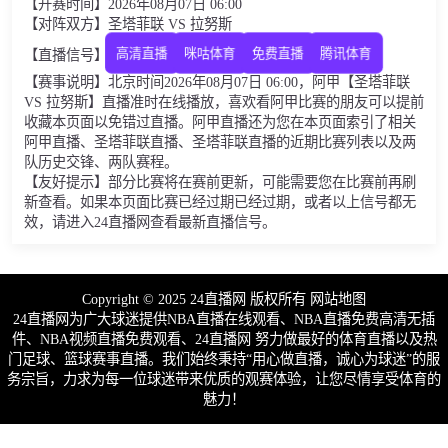
【开赛时间】2026年08月07日 06:00
【对阵双方】圣塔菲联 VS 拉努斯
高清直播
咪咕体育
免费直播
腾讯体育
【直播信号】
【赛事说明】北京时间2026年08月07日 06:00，阿甲【圣塔菲联
VS 拉努斯】直播准时在线播放，喜欢看阿甲比赛的朋友可以提前
收藏本页面以免错过直播。阿甲直播还为您在本页面索引了相关
阿甲直播、圣塔菲联直播、圣塔菲联直播的近期比赛列表以及两
队历史交锋、两队赛程。
【友好提示】部分比赛将在赛前更新，可能需要您在比赛前再刷
新查看。如果本页面比赛已经过期已经过期，或者以上信号都无
效，请进入24直播网查看最新直播信号。
Copyright © 2025 24直播网 版权所有
网站地图
24直播网为广大球迷提供NBA直播在线观看、NBA直播免费高清无插
件、NBA视频直播免费观看、24直播网 努力做最好的体育直播以及热
门足球、篮球赛事直播。我们始终秉持“用心做直播，诚心为球迷”的服
务宗旨，力求为每一位球迷带来优质的观赛体验，让您尽情享受体育的
魅力！