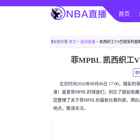
首页
>
当前位置:
首页
篮球直播
> 凯西织工VS巴塔安利瑟
菲MPBL 凯西织
菲
北京时间2026年08月06日 17:00，
演！喜爱菲MPBL的球迷们，别忘了提前收
您整理了关于菲MPBL的最新比赛列表、两
地点，敬请关注。