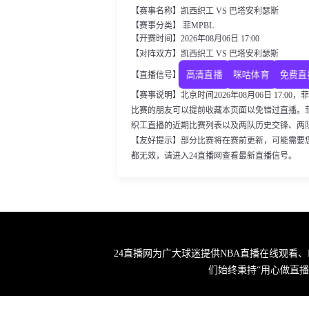
【赛事名称】凯西织工 VS 巴塔安利瑟斯
【赛事分类】 菲MPBL
【开赛时间】2026年08月06日 17:00
【对阵双方】凯西织工 VS 巴塔安利瑟斯
高清直播
咪咕体育
免费直
【直播信号】
【赛事说明】北京时间2026年08月06日 17:0
比赛的朋友可以提前收藏本页面以免错过直播。菲
织工直播的近期比赛列表以及两队历史交锋、两
【友好提示】部分比赛将在赛前更新，可能需要
都无效，请进入24直播网查看最新直播信号。
24直播网为广大球迷提供NBA直播在线观看
们始终秉持“用心做直