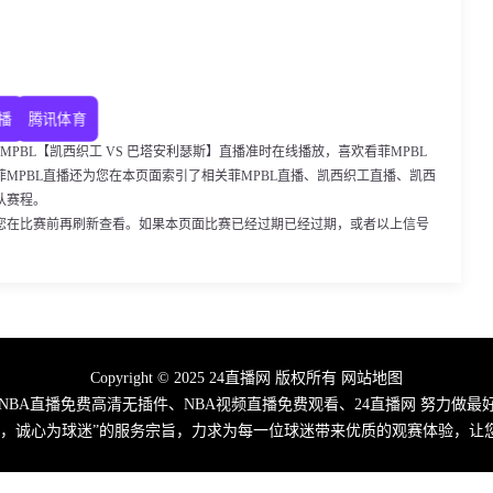
播
腾讯体育
0，菲MPBL【凯西织工 VS 巴塔安利瑟斯】直播准时在线播放，喜欢看菲MPBL
MPBL直播还为您在本页面索引了相关菲MPBL直播、凯西织工直播、凯西
队赛程。
您在比赛前再刷新查看。如果本页面比赛已经过期已经过期，或者以上信号
Copyright © 2025 24直播网 版权所有
网站地图
、NBA直播免费高清无插件、NBA视频直播免费观看、24直播网 努力做
播，诚心为球迷”的服务宗旨，力求为每一位球迷带来优质的观赛体验，让